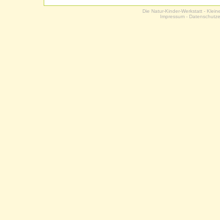
Die Natur-Kinder-Werkstatt - Klei
Impressum
-
Datenschutze