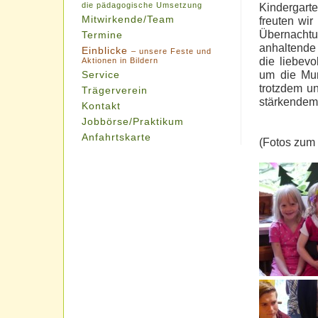
die pädagogische Umsetzung
Kindergart
Mitwirkende/Team
freuten wir
Übernachtu
Termine
anhaltende
Einblicke
– unsere Feste und
die liebev
Aktionen in Bildern
um die Mur
Service
trotzdem u
Trägerverein
stärkendem 
Kontakt
Jobbörse/Praktikum
Anfahrtskarte
(Fotos zum 